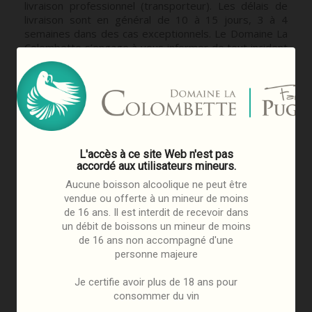
livraison professionnel (transporteur). Les délais de
livraison sont en général de 10 à 15 jours, 3 à 4
semaines dans des cas exceptionnels. Le Domaine La
Colombette s’engage à vous informer de tout incident
ne lui permettant pas de respecter les délais
« normaux » de livraison. Vous serez également averti
par email de l'état de votre commande (en cours de
préparation, expédiée, etc.)
Pour les commandes de 1 à 3 cartons, le transporteur
livre à l’adresse de livraison souhaitée sans prise de
L'accès à ce site Web n'est pas
rendez-vous. Vous êtes alors averti par message du
accordé aux utilisateurs mineurs.
jour de livraison.
Aucune boisson alcoolique ne peut être
Pour 4 cartons et plus, une prise de rendez-vous
vendue ou offerte à un mineur de moins
téléphonique avec le transporteur est nécessaire. Le
de 16 ans. Il est interdit de recevoir dans
transporteur vous enverra les démarches à suivre
un débit de boissons un mineur de moins
pour la livraison en mains propres à l’adresse de
de 16 ans non accompagné d'une
livraison souhaitée.
personne majeure
TARIFS LIVRAISON (TTC)
Je certifie avoir plus de 18 ans pour
consommer du vin
Livraison pour la France métropolitaine et la Corse