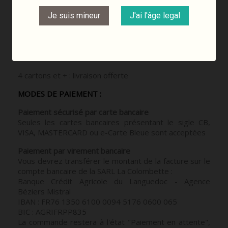
uniquement.
Je suis mineur
J'ai l'âge legal
1 carton : 18 euros
2 cartons : 25 euros
3 cartons : 30 euros
4 cartons et + : livraison offerte
MODES DE PAIEMENT :
Paiement sécurisé par carte bancaire
Seules les cartes bancaires présentant le sigle CB,
VISA, MASTERCARD ou e-Carte Bleue sont acceptées
Paiement par virement bancaire
Vous devrez transférer le montant de la facture sur le
compte bancaire de la SARL La Colombette :
Banque Crédit Agricole du Languedoc - Agence
Béziers Mistral
IBAN : FR76 1350 6100 0094 5176 0600 065
BIC : AGRIFRPP835
La commande restera à l'état "Paiement en attente",